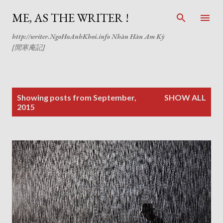
Skip to main content
ME, AS THE WRITER !
http://writer.NgoHoAnhKhoi.info Nhàn Hàn Am Ký
[閒寒庵記]
P
Showing posts from September,
SHOW ALL
o
2015
s
t
s