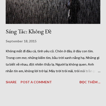
Sáng Tác: Không Đề
September 18, 2015
Không mất đi đâu cả, tình yêu cũ. Chôn ở đây, ở đáy con tim.
Trong cơn mơ, những kiếm tìm, bầu trời xanh nắng hạ. Những gì
ta biết về nhau, đột nhiên thấy lạ. Người lạ không quen. Anh
nhắn tin em, không lời trở lại. Mây trời trôi mãi, trôi mãi trần gian.
Hạt nắng hoang đàn, sợi gió hờ hững. Hai ta lững dững, bước
SHARE
POST A COMMENT
ĐỌC THÊM ...
nhẹ qua nhau. Nhìn lên trời cao, gió thu ào ạt thổi. Là người có
lỗi, gió tát những cái thật đau. Nước mắt không màu. Chớ có đổ
thừa, rằng mưa rơi ướt áo. Vì có cơnmưa nào lại thấm ướt con
tim ? Minh họa: The Everly Brothers, 'Crying in the Rain'